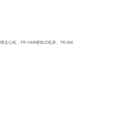
走心机，YK-100A硬轨式机床、YK-260