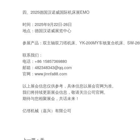
四、2025德国汉诺威国际机床展EMO
时间：2025年9月22日-26日
地点：德国汉诺威展览中心
参展产品：双主轴双刀塔机床、YK-200MY车铣复合机床、SW-265B
联系我们：
电话：+86 15857369880
邮箱：482348343@qq.com
官网：www.jinnfa88.com
以上展会信息仅供参考，具体信息以展会官网为准。
我们将持续更新展会信息，敬请关注公司官网。
期待与您相聚展会，共话未来！
亿缙机械（嘉兴）有限公司