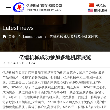
Latest news
首页
/
Latest news
/
亿缙机械成功参加多地机床展览
亿缙机械成功参加多地机床展览
2026-04-15 10:51:34
亿缙机械在四五月接连参加了三场重要的机床展览会，展示了公司的最新
产品和技术，取得了显著的成绩。4月8日，亿缙机械亮相上海国际机床
展。此次展会上，我们展示了最新款的走心机SW-265B和数控机床YK-
100、SW-830，吸引了众多参展观众的关注。展会期间，SW-265B走心机
成为焦点，展位前咨询和洽谈的客户络绎不绝，展会之后成功签订多笔订
单。4月23日，亿缙机械参展青岛机床展。此次展会，我们进一步展示了公
司在数控机床领域的技术实力。YK-100和YK-260数控机床凭借其卓越的性
能和稳定的品质，赢得了客户的高度评价。5月22日，亿缙机械在宁波机床