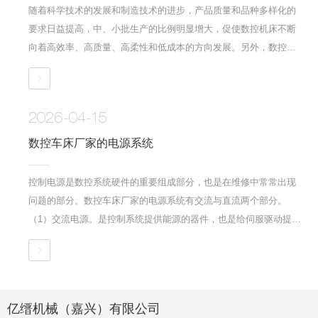
随着科学技术的发展和制造技术的进步，产品质量和品种多样化的
要求日益提高，中、小批生产的比例明显增大，促使数控机床不断
向着高效率、高质量、高柔性和低成本的方向发展。另外，数控机
床作为柔性制造单元、柔性制造系统及计算机集成制造系统的基础
设备，对其中的数控装置、伺服驱动系统、程序编制、检测监控及
机床主机等组成部分提出了更高的要求。1、数控系统的发展。数控
2026-04-15
系统的发展是数控技术和数控机床发展的关键。..
数控车床厂家的电源系统
控制电源是数控系统硬件的重要组成部分，也是在维修中常常出现
问题的部分。数控车床厂家的电源系统有交流与直流两个部分。
（1）交流电源。是控制系统提供能源的器件，也是给伺服驱动提供
能源的器件。交流电源上也有各种保护及切换装置；有短路、隔离
及失压保护。这个交流电源向伺服系统供电时，一定要注意有晶闸
管器件的装置的供电相序，一旦程序接错，有晶闸管器件就失去了
同步的关系，造成故障。（2）直流电源。直流电..
亿缙机械（嘉兴）有限公司