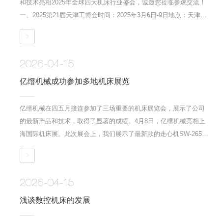
和技术亮相2025年全球四大机床行业盛会，诚邀您莅临参观交流！
一、2025第21届天津工博会时间：2025年3月6日-9日地点：天津梅
江会展中心二、2025北京国际机床展览会时间：2025年4月21日-26
日地点：北京中国国际展览中心（新馆）三、2025俄罗斯国际机床
展时间：2025年5月26日-29日地点：俄罗斯莫斯科Expocentre..
2026-04-15
亿缙机械成功参加多地机床展览
亿缙机械在四五月接连参加了三场重要的机床展览会，展示了公司
的最新产品和技术，取得了显著的成绩。4月8日，亿缙机械亮相上
海国际机床展。此次展会上，我们展示了最新款的走心机SW-265B
和数控机床YK-100、SW-830，吸引了众多参展观众的关注。展会期
间，SW-265B走心机成为焦点，展位前咨询和洽谈的客户络绎不
绝，展会之后成功签订多笔订单。4月23日，亿缙机械参展青岛机床
2026-04-15
展。此次展会，我们进一步..
浅谈数控机床的发展