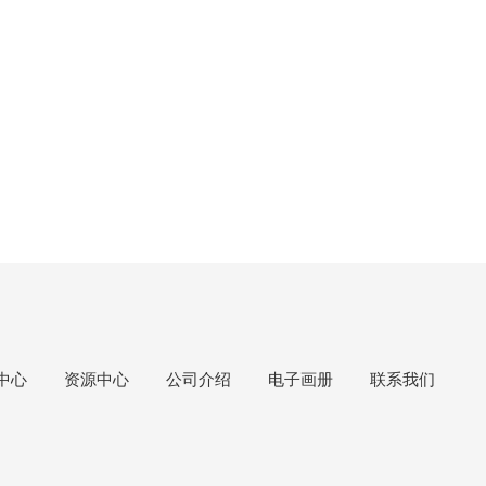
中心
资源中心
公司介绍
电子画册
联系我们