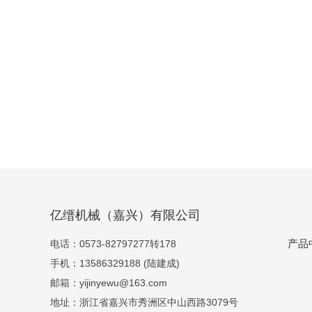
亿缙机械（嘉兴）有限公司
产品
电话：0573-82797277转178
手机：13586329188 (陆建成)
邮箱：yijinyewu@163.com
地址：浙江省嘉兴市秀洲区中山西路3079号